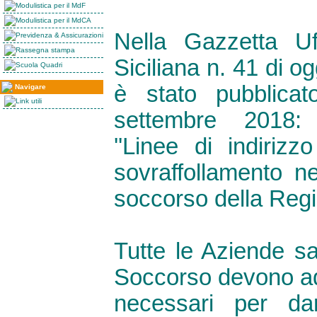
Modulistica per il MdF
Modulistica per il MdCA
Nella Gazzetta Uf
Previdenza & Assicurazioni
Rassegna stampa
Siciliana n. 41 di o
Scuola Quadri
è stato pubblica
Navigare
Link utili
settembre 2018:
''Linee di indiriz
sovraffollamento ne
soccorso della Regio
Tutte le Aziende sa
Soccorso devono ad
necessari per da