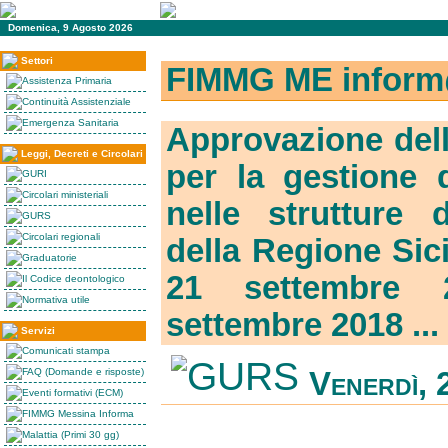
Domenica, 9 Agosto 2026
Settori
FIMMG ME inform
Assistenza Primaria
Continuità Assistenziale
Emergenza Sanitaria
Approvazione delle
Leggi, Decreti e Circolari
per la gestione 
GURI
Circolari ministeriali
nelle strutture
GURS
Circolari regionali
della Regione Sici
Graduatorie
21 settembre 
Il Codice deontologico
Normativa utile
settembre 2018 ...
Servizi
Comunicati stampa
FAQ (Domande e risposte)
Venerdì, 
Eventi formativi (ECM)
FIMMG Messina Informa
Malattia (Primi 30 gg)